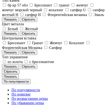
Тип камня
бр кр 57 обл
Бриллиант
гранат
жемчуг
жемчуг морской черный
кохалонг
сапфир U
сапфир
желтый Н
сапфир Н
Флорентийская мозаика
Эмаль
Цвет металла
Белый
Желтый
Центральная вставка
Бриллиант
Гранат
Жемчуг
Кохалонг
Флорентийская Мозаика
Сапфир
Тип украшения
из золота
с бриллиантом
Сбросить
Показать
По популярности
По популярности
По новизне
По возрастанию цены
По убыванию цены