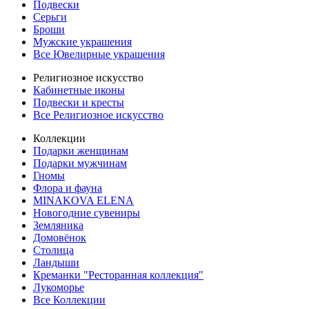
Подвески
Серьги
Броши
Мужские украшения
Все Ювелирные украшения
Религиозное искусство
Кабинетные иконы
Подвески и кресты
Все Религиозное искусство
Коллекции
Подарки женщинам
Подарки мужчинам
Гномы
Флора и фауна
MINAKOVA ELENA
Новогодние сувениры
Земляника
Домовёнок
Столица
Ландыши
Креманки "Ресторанная коллекция"
Лукоморье
Все Коллекции